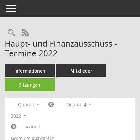
Toggle navigation
Rechercheauswahl
RSS-Feed
Haupt- und Finanzausschuss -
Termine 2022
Informationen
Mitglieder
Sitzungen
Quartal
Quartal 4
2022
Aktuell
Gremium auswählen