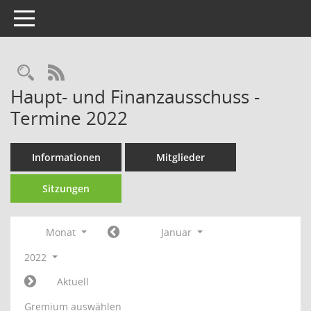
Toggle navigation
Rechercheauswahl
RSS-Feed
Haupt- und Finanzausschuss -
Termine 2022
Informationen
Mitglieder
Sitzungen
Monat
Januar
2022
Aktuell
Gremium auswählen