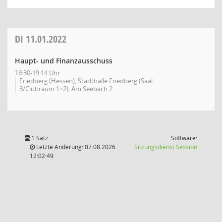
DI
11.01.2022
Haupt- und Finanzausschuss
18:30-19:14 Uhr
Friedberg (Hessen), Stadthalle Friedberg (Saal
3/Clubraum 1+2), Am Seebach 2
1 Satz
Software:
(Wird in
Letzte Änderung: 07.08.2026
Sitzungsdienst
Session
12:02:49