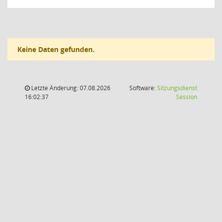
Keine Daten gefunden.
Letzte Änderung: 07.08.2026
Software:
Sitzungsdienst
(Wird in
16:02:37
Session