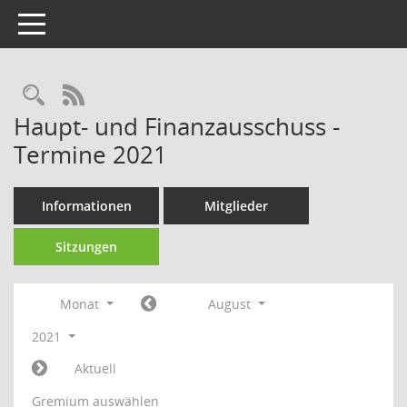
Toggle navigation
Rechercheauswahl
RSS-Feed
Haupt- und Finanzausschuss -
Termine 2021
Informationen
Mitglieder
Sitzungen
Monat
August
2021
Aktuell
Gremium auswählen