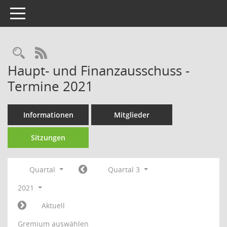
Toggle navigation
Rechercheauswahl
RSS-Feed
Haupt- und Finanzausschuss -
Termine 2021
Informationen
Mitglieder
Sitzungen
Quartal
Quartal 3
2021
Aktuell
Gremium auswählen