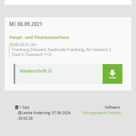
MI
08.09.2021
Haupt- und Finanzausschuss
20:00-20:31 Uhr
Friedberg (Hessen), Stadthalle Friedberg, Am Seebach 2
(Saal 3, Clubraum 1+2)
Niederschrift Ö
1 Satz
Software:
(Wird in
Letzte Änderung: 07.08.2026
Sitzungsdienst
Session
20:02:28