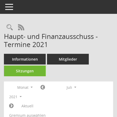
Toggle navigation
Rechercheauswahl
RSS-Feed
Haupt- und Finanzausschuss -
Termine 2021
Informationen
Mitglieder
Sitzungen
Monat
Juli
2021
Aktuell
Gremium auswählen