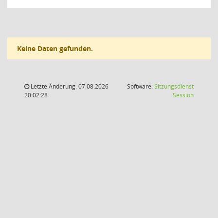
Keine Daten gefunden.
Letzte Änderung: 07.08.2026
Software:
Sitzungsdienst
(Wird in
20:02:28
Session