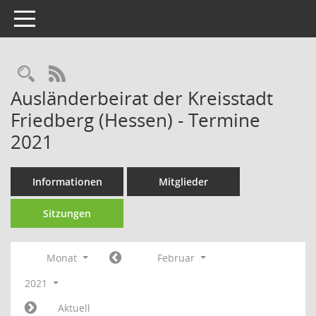
Toggle navigation
Rechercheauswahl
RSS-Feed
Ausländerbeirat der Kreisstadt
Friedberg (Hessen) - Termine
2021
Informationen
Mitglieder
Sitzungen
Monat
Februar
2021
Aktuell