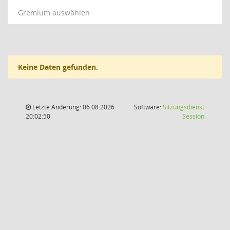
Gremium auswählen
Keine Daten gefunden.
Letzte Änderung: 06.08.2026
Software:
Sitzungsdienst
(Wird in
20:02:50
Session