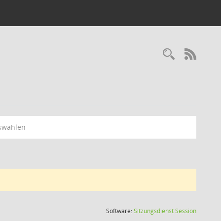
Recherc
RSS-
swählen
(Wird in
Software:
Sitzungsdienst
Session