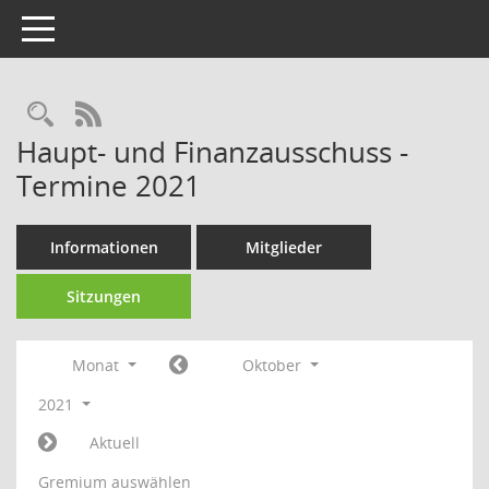
Toggle navigation
Rechercheauswahl
RSS-Feed
Haupt- und Finanzausschuss -
Termine 2021
Informationen
Mitglieder
Sitzungen
Monat
Oktober
2021
Aktuell
Gremium auswählen