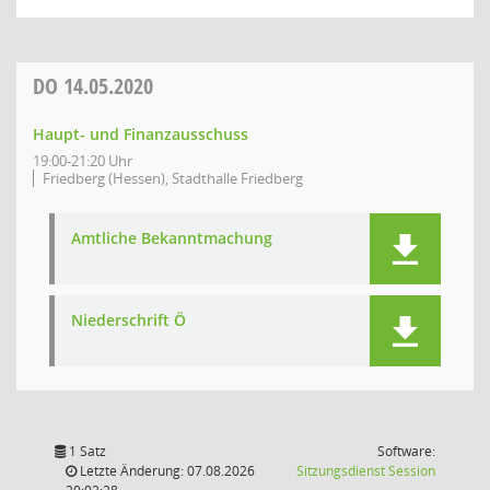
DO
14.05.2020
Haupt- und Finanzausschuss
19:00-21:20 Uhr
Friedberg (Hessen), Stadthalle Friedberg
Amtliche Bekanntmachung
Niederschrift Ö
1 Satz
Software:
(Wird in
Letzte Änderung: 07.08.2026
Sitzungsdienst
Session