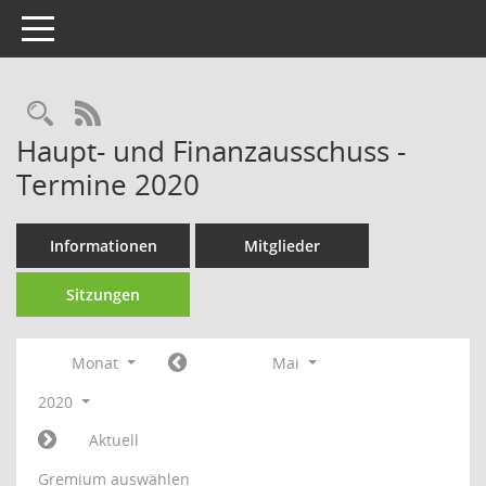
Toggle navigation
Rechercheauswahl
RSS-Feed
Haupt- und Finanzausschuss -
Termine 2020
Informationen
Mitglieder
Sitzungen
Monat
Mai
2020
Aktuell
Gremium auswählen