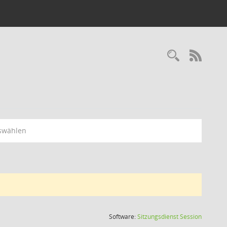
Recherc
RSS-
swählen
(Wird in
Software:
Sitzungsdienst
Session