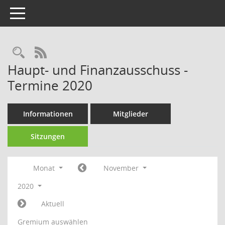
Toggle navigation
Rechercheauswahl
RSS-Feed
Haupt- und Finanzausschuss -
Termine 2020
Informationen
Mitglieder
Sitzungen
Monat
November
2020
Aktuell
Gremium auswählen