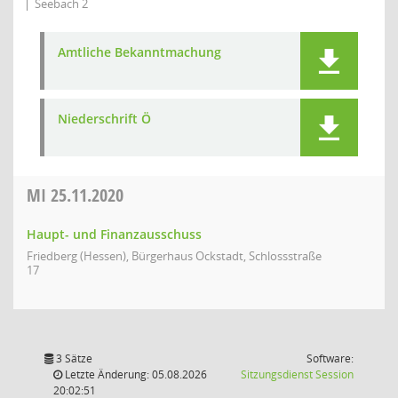
Seebach 2
Amtliche Bekanntmachung
Niederschrift Ö
MI
25.11.2020
Haupt- und Finanzausschuss
Friedberg (Hessen), Bürgerhaus Ockstadt, Schlossstraße
17
3 Sätze
Software:
(Wird in
Letzte Änderung: 05.08.2026
Sitzungsdienst
Session
20:02:51