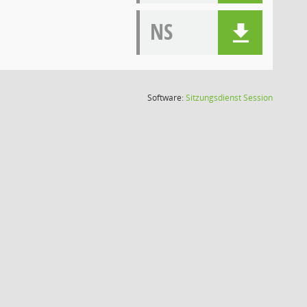
NS
(Wird in
Software:
Sitzungsdienst
Session