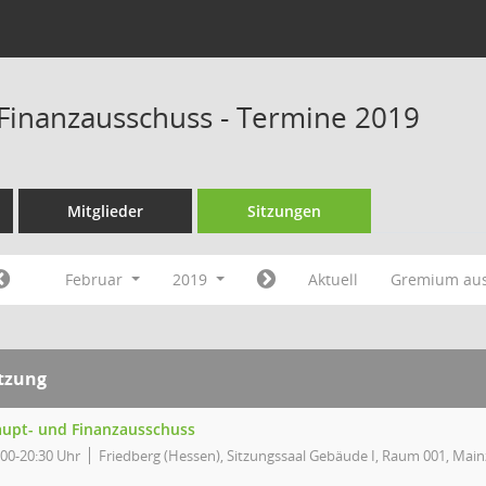
Finanzausschuss - Termine 2019
Mitglieder
Sitzungen
Februar
2019
Aktuell
Gremium au
itzung
upt- und Finanzausschuss
:00-20:30 Uhr
Friedberg (Hessen), Sitzungssaal Gebäude I, Raum 001, Main