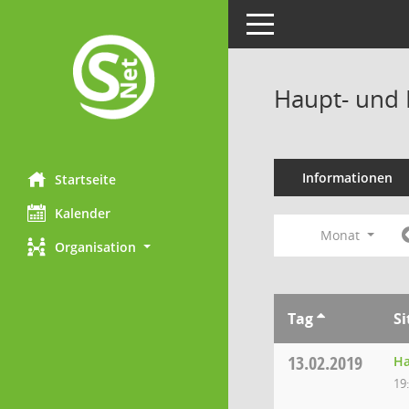
Toggle navigation
Haupt- und 
Informationen
Startseite
Kalender
Monat
Organisation
Tag
S
13.02.2019
Ha
19