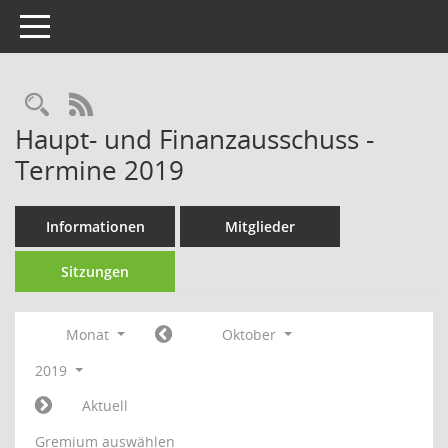
Toggle navigation
Rechercheauswahl
RSS-Feed
Haupt- und Finanzausschuss -
Termine 2019
Informationen
Mitglieder
Sitzungen
Monat
Oktober
2019
Aktuell
Gremium auswählen