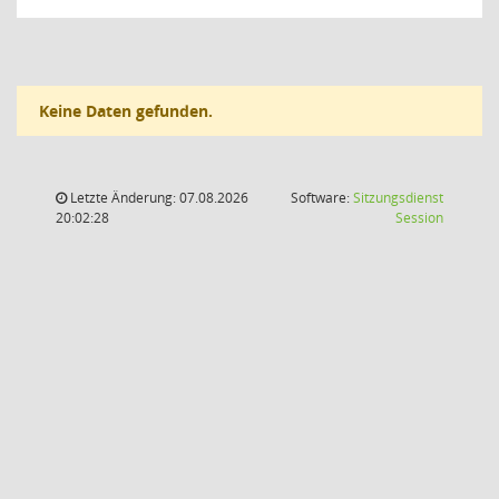
Keine Daten gefunden.
Letzte Änderung: 07.08.2026
Software:
Sitzungsdienst
(Wird in
20:02:28
Session