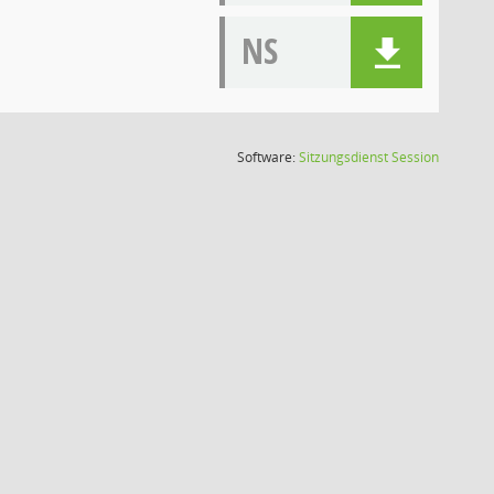
NS
(Wird in
Software:
Sitzungsdienst
Session