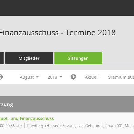
Finanzausschuss - Termine 2018
Mitglieder
Sitzungen
August
2018
Aktuell
Gremium au
itzung
upt- und Finanzausschuss
:00-20:36 Uhr
Friedberg (Hessen), Sitzungssaal Gebäude I, Raum 001, Main