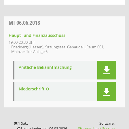
MI
06.06.2018
Haupt- und Finanzausschuss
19:00-20:30 Uhr
Friedberg (Hessen), Sitzungssaal Gebäude I, Raum 001,
Mainzer-Tor-Anlage 6
Amtliche Bekanntmachung
Niederschrift Ö
1 Satz
Software:
(Wird in
Letzte Änderung: 06.08.2026
Sitzungsdienst
Session