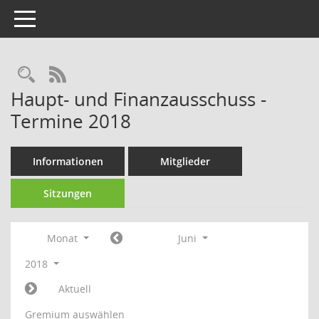
Toggle navigation
Rechercheauswahl
RSS-Feed
Haupt- und Finanzausschuss -
Termine 2018
Informationen
Mitglieder
Sitzungen
Monat
Juni
2018
Aktuell
Gremium auswählen