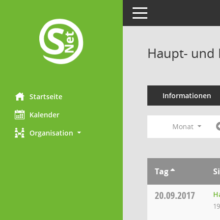
Toggle navigation
Haupt- und 
Informationen
Startseite
Kalender
Monat
Organisation
Tag
S
20.09.2017
H
19