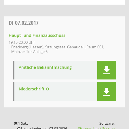
DI
07.02.2017
Haupt- und Finanzausschuss
19:15-20:00 Uhr
Friedberg (Hessen), Sitzungssaal Gebäude I, Raum 001,
Mainzer-Tor-Anlage 6
Amtliche Bekanntmachung
Niederschrift Ö
1 Satz
Software:
(Wird in
Letzte Änderung: 07.08.2026
Sitzungsdienst
Session