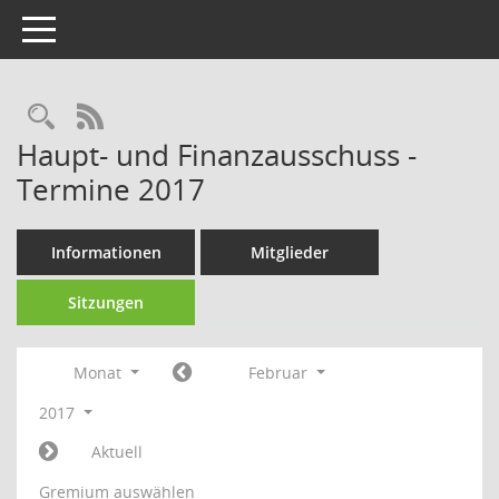
Toggle navigation
Rechercheauswahl
RSS-Feed
Haupt- und Finanzausschuss -
Termine 2017
Informationen
Mitglieder
Sitzungen
Monat
Februar
2017
Aktuell
Gremium auswählen