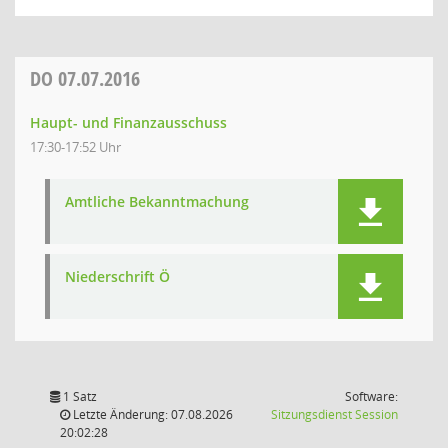
DO
07.07.2016
Haupt- und Finanzausschuss
17:30-17:52 Uhr
Amtliche Bekanntmachung
Niederschrift Ö
1 Satz
Software:
(Wird in
Letzte Änderung: 07.08.2026
Sitzungsdienst
Session
20:02:28