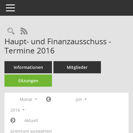
Toggle navigation
Rechercheauswahl
RSS-Feed
Haupt- und Finanzausschuss -
Termine 2016
Informationen
Mitglieder
Sitzungen
Monat
Juli
2016
Aktuell
Gremium auswählen