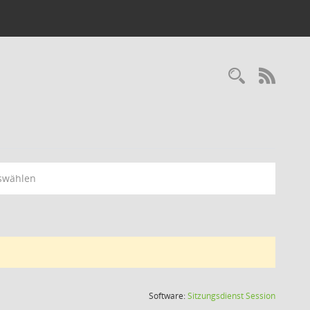
Recherc
RSS-
swählen
(Wird in
Software:
Sitzungsdienst
Session