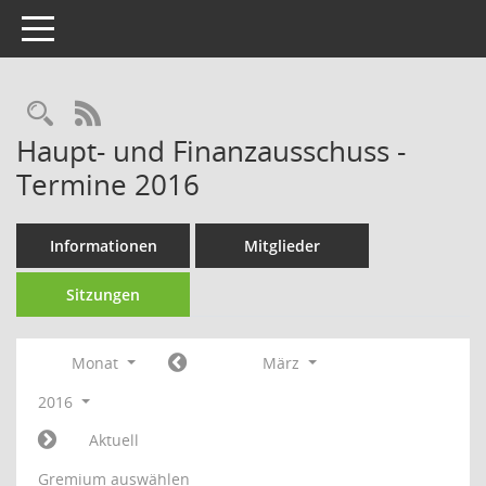
Toggle navigation
Rechercheauswahl
RSS-Feed
Haupt- und Finanzausschuss -
Termine 2016
Informationen
Mitglieder
Sitzungen
Monat
März
2016
Aktuell
Gremium auswählen