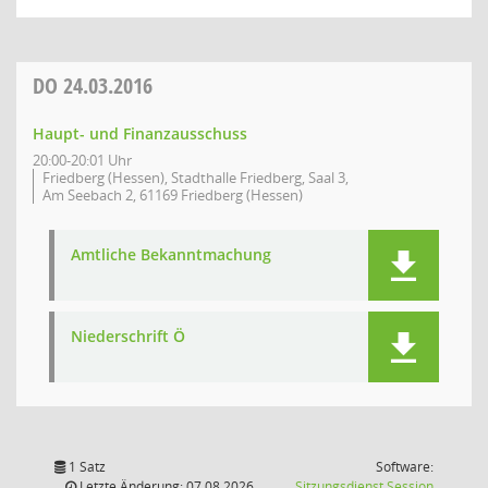
DO
24.03.2016
Haupt- und Finanzausschuss
20:00-20:01 Uhr
Friedberg (Hessen), Stadthalle Friedberg, Saal 3,
Am Seebach 2, 61169 Friedberg (Hessen)
Amtliche Bekanntmachung
Niederschrift Ö
1 Satz
Software:
(Wird in
Letzte Änderung: 07.08.2026
Sitzungsdienst
Session