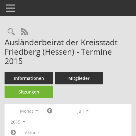
Toggle navigation
Rechercheauswahl
RSS-Feed
Ausländerbeirat der Kreisstadt
Friedberg (Hessen) - Termine
2015
Informationen
Mitglieder
Sitzungen
Monat
Juli
2015
Aktuell