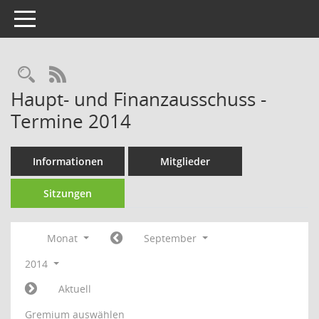
Toggle navigation
Rechercheauswahl
RSS-Feed
Haupt- und Finanzausschuss -
Termine 2014
Informationen
Mitglieder
Sitzungen
Monat
September
2014
Aktuell
Gremium auswählen