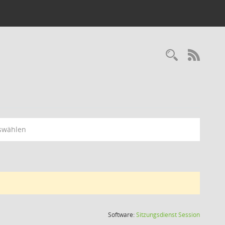
Recherc
RSS-
swählen
(Wird in
Software:
Sitzungsdienst
Session