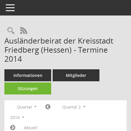
Toggle navigation
Rechercheauswahl
RSS-Feed
Ausländerbeirat der Kreisstadt
Friedberg (Hessen) - Termine
2014
Informationen
Mitglieder
Sitzungen
Quartal
Quartal 2
2014
Aktuell