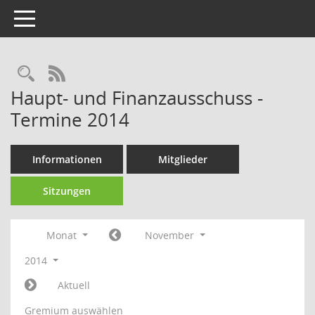
Toggle navigation
Rechercheauswahl
RSS-Feed
Haupt- und Finanzausschuss -
Termine 2014
Informationen
Mitglieder
Sitzungen
Monat
November
2014
Aktuell
Gremium auswählen