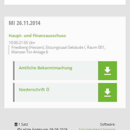
MI
26.11.2014
Haupt- und Finanzausschuss
19:00-21:55 Uhr
Friedberg (Hessen), Sitzungssaal Gebäude I, Raum 001,
Mainzer-Tor-Anlage 6
Amtliche Bekanntmachung
Niederschrift Ö
1 Satz
Software:
(Wird in
Letzte Änderung: 06.08.2026
Sitzungsdienst
Session