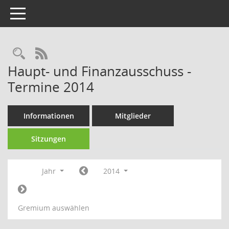
Toggle navigation
Rechercheauswahl
RSS-Feed
Haupt- und Finanzausschuss -
Termine 2014
Informationen
Mitglieder
Sitzungen
Jahr
2014
Gremium auswählen