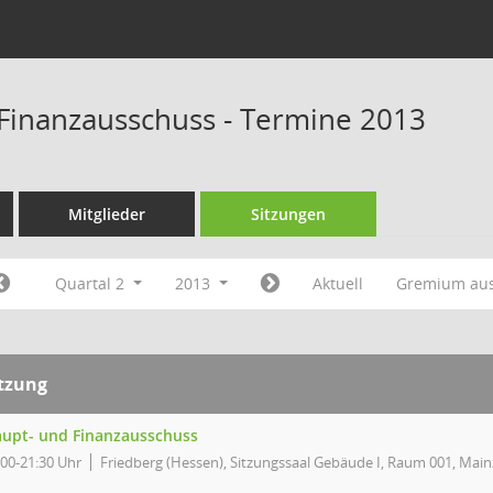
Finanzausschuss - Termine 2013
Mitglieder
Sitzungen
Quartal 2
2013
Aktuell
Gremium au
itzung
upt- und Finanzausschuss
:00-21:30 Uhr
Friedberg (Hessen), Sitzungssaal Gebäude I, Raum 001, Main