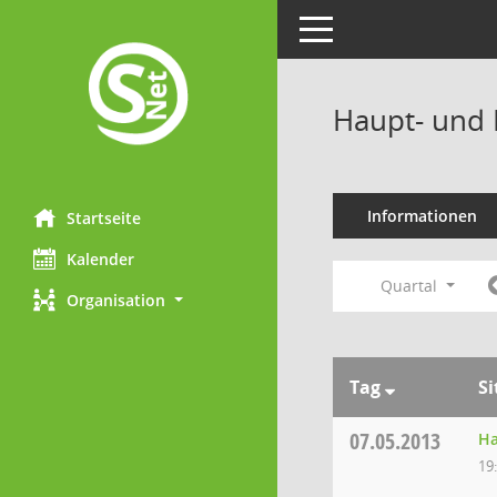
Toggle navigation
Haupt- und 
Informationen
Startseite
Kalender
Quartal
Organisation
Tag
S
07.05.2013
Ha
19