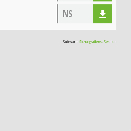
NS
(Wird in
Software:
Sitzungsdienst
Session