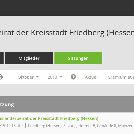
irat der Kreisstadt Friedberg (Hesse
Mitglieder
Sitzungen
Oktober
2013
Aktuell
Gremium au
itzung
sländerbeirat der Kreisstadt Friedberg (Hessen)
:15-19:15 Uhr
Friedberg (Hessen), Sitzungszimmer B, Gebäude II, Mainzer-