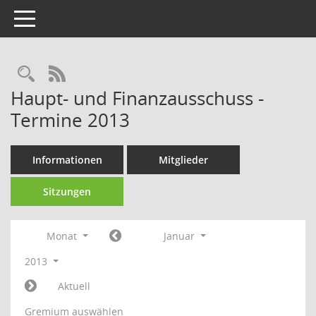
Toggle navigation
Rechercheauswahl
RSS-Feed
Haupt- und Finanzausschuss -
Termine 2013
Informationen
Mitglieder
Sitzungen
Monat
Januar
2013
Aktuell
Gremium auswählen