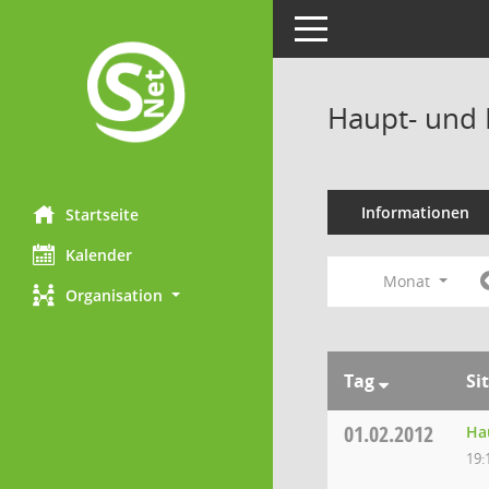
Toggle navigation
Haupt- und 
Informationen
Startseite
Kalender
Monat
Organisation
Tag
Si
01.02.2012
Ha
19: