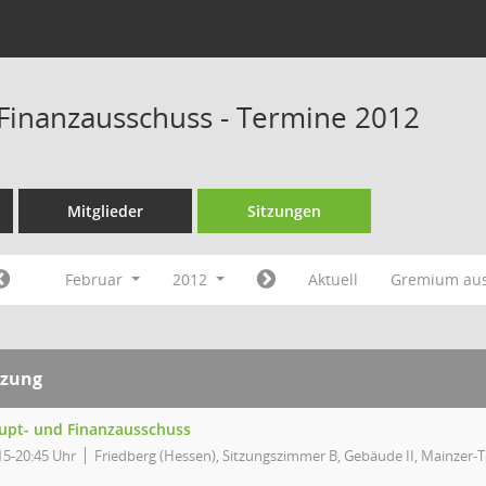
Finanzausschuss - Termine 2012
Mitglieder
Sitzungen
Februar
2012
Aktuell
Gremium au
tzung
upt- und Finanzausschuss
15-20:45 Uhr
Friedberg (Hessen), Sitzungszimmer B, Gebäude II, Mainzer-T