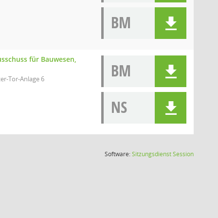
BM
Ausschuss für Bauwesen,
BM
er-Tor-Anlage 6
NS
(Wird in
Software:
Sitzungsdienst
Session