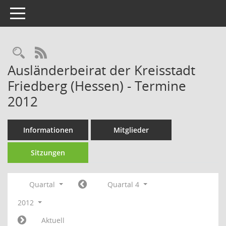
Toggle navigation
Rechercheauswahl
RSS-Feed
Ausländerbeirat der Kreisstadt
Friedberg (Hessen) - Termine
2012
Informationen
Mitglieder
Sitzungen
Quartal
Quartal 4
2012
Aktuell