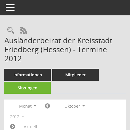
Toggle navigation
Rechercheauswahl
RSS-Feed
Ausländerbeirat der Kreisstadt
Friedberg (Hessen) - Termine
2012
Informationen
Mitglieder
Sitzungen
Monat
Oktober
2012
Aktuell