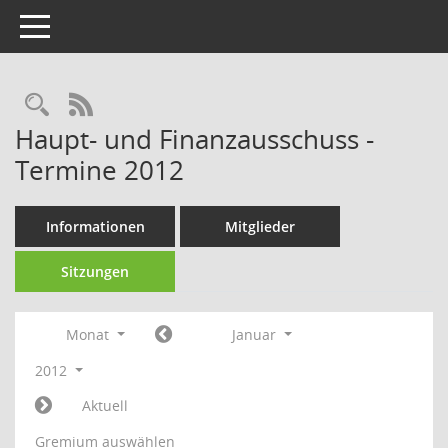
Toggle navigation
Rechercheauswahl
RSS-Feed
Haupt- und Finanzausschuss -
Termine 2012
Informationen
Mitglieder
Sitzungen
Monat
Januar
2012
Aktuell
Gremium auswählen