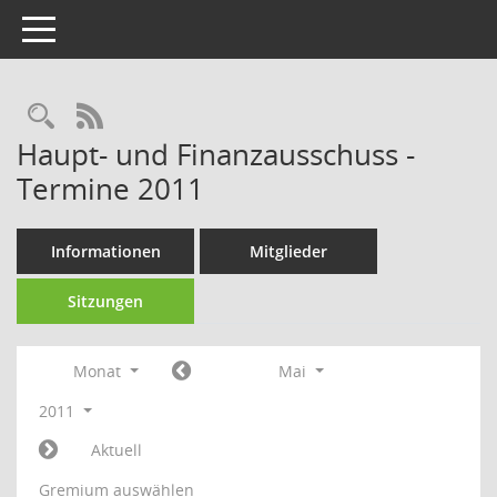
Toggle navigation
Rechercheauswahl
RSS-Feed
Haupt- und Finanzausschuss -
Termine 2011
Informationen
Mitglieder
Sitzungen
Monat
Mai
2011
Aktuell
Gremium auswählen