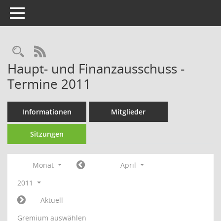
Toggle navigation
Rechercheauswahl
RSS-Feed
Haupt- und Finanzausschuss -
Termine 2011
Informationen
Mitglieder
Sitzungen
Monat
April
2011
Aktuell
Gremium auswählen