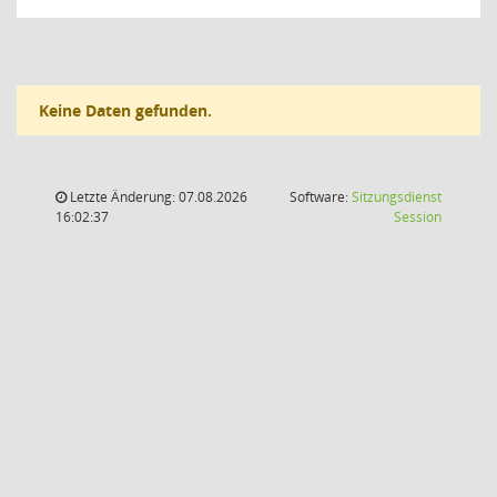
Keine Daten gefunden.
Letzte Änderung: 07.08.2026
Software:
Sitzungsdienst
(Wird in
16:02:37
Session