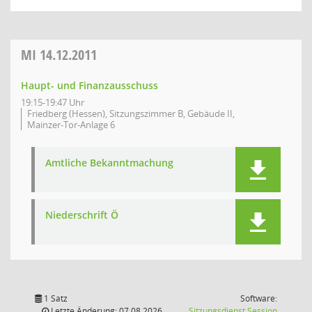
MI
14.12.2011
Haupt- und Finanzausschuss
19:15-19:47 Uhr
Friedberg (Hessen), Sitzungszimmer B, Gebäude II,
Mainzer-Tor-Anlage 6
Amtliche Bekanntmachung
Niederschrift Ö
1 Satz
Software:
(Wird in
Letzte Änderung: 07.08.2026
Sitzungsdienst
Session