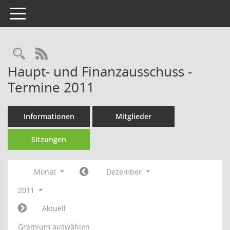
Toggle navigation
Rechercheauswahl
RSS-Feed
Haupt- und Finanzausschuss -
Termine 2011
Informationen
Mitglieder
Sitzungen
Monat
Dezember
2011
Aktuell
Gremium auswählen