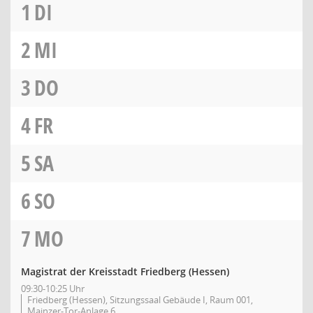
1
DI
2
MI
3
DO
4
FR
5
SA
6
SO
7
MO
Magistrat der Kreisstadt Friedberg (Hessen)
09:30-10:25 Uhr
Friedberg (Hessen), Sitzungssaal Gebäude I, Raum 001,
Mainzer-Tor-Anlage 6