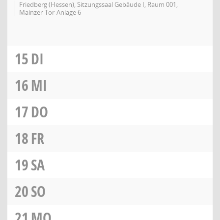
Friedberg (Hessen), Sitzungssaal Gebäude I, Raum 001,
Mainzer-Tor-Anlage 6
15
DI
16
MI
17
DO
18
FR
19
SA
20
SO
21
MO