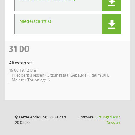
Niederschrift Ö
31
DO
Ältestenrat
19:00-19:12 Uhr
Friedberg (Hessen), Sitzungssaal Gebäude I, Raum 001,
Mainzer-Tor-Anlage 6
Letzte Änderung: 06.08.2026
Software:
Sitzungsdienst
(Wird in
20:02:50
Session