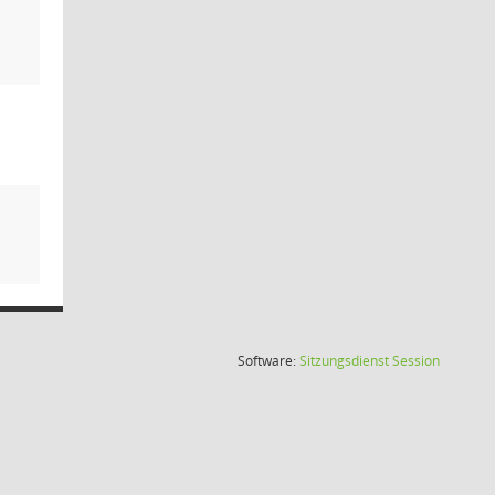
(Wird in
Software:
Sitzungsdienst
Session