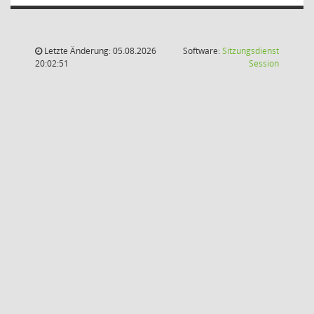
Letzte Änderung: 05.08.2026
Software:
Sitzungsdienst
(Wird in
20:02:51
Session