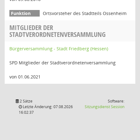
Ortsvorsteher des Stadtteils Ossenheim
MITGLIEDER DER
STADTVERORDNETENVERSAMMLUNG
Bürgerversammlung - Stadt Friedberg (Hessen)
SPD Mitglieder der Stadtverordnetenversammlung
von 01.06.2021
2 Sätze
Software:
(Wird in
Letzte Änderung: 07.08.2026
Sitzungsdienst
Session
16:02:37