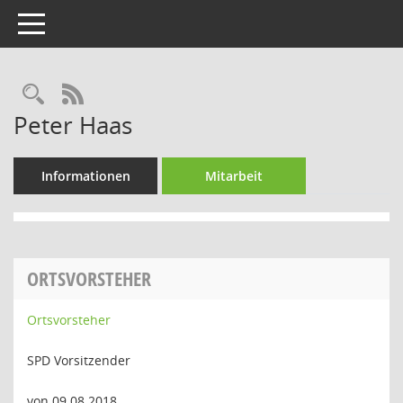
Toggle navigation
Rechercheauswahl
RSS-Feed
Peter Haas
Informationen
Mitarbeit
ORTSVORSTEHER
Ortsvorsteher
SPD Vorsitzender
von 09.08.2018